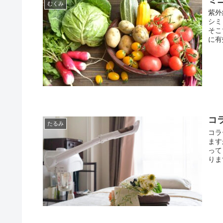
むくみ
紫外
シミ
そこ
に有
コ
たるみ
コラ
ます
って
りま